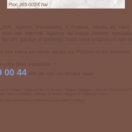
Prix: 365 000 € hai
, agence immobilière à Poitiers, située en haut d
r son site Internet. Agence reconnue comme spécialist
terrain, garage et parking), nous vous proposons nos c
s nos biens en vente, situés sur Poitiers et les environs.
 votre bien immobilier ?
9 00 44
afin de fixer un rendez vous.
ment Poitiers
|
Appartement St Benoit
|
Maison Bourges
|
Maison Chasseneuil 
mer
|
Maison Poitiers
|
Maison St Benoit
|
Maison St Trojan Les Bains
e
Nos honoraires
Conditions d'utilisation
Contact