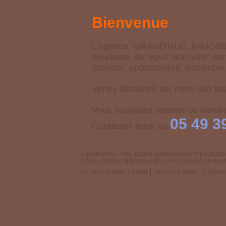
Bienvenue
L'agence GRAND'RUE IMMOBILIER
heureuse de vous accueillir su
(maison, appartement, immeuble, 
Venez découvrir sur notre site tou
Vous souhaitez estimer ou vendre
05 49 3
Contactez nous au
Appartement Paris 11eme Arrondissement
|
Apparte
Poitou
|
Maison Mignaloux Beauvoir
|
Maison Morthe
Accueil
Acheter
Louer
Vendre / Estimer
L'agenc