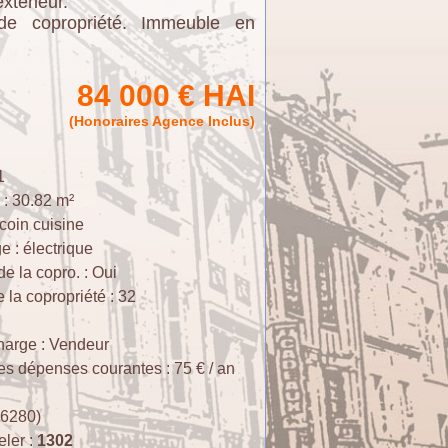
xterieur.
de copropriété. Immeuble en
84 000 € HAI
(Honoraires Agence Inclus)
1
 : 30.82 m²
 coin cuisine
 : électrique
e la copro. : Oui
 la copropriété : 32
harge : Vendeur
s dépenses courantes : 75 € / an
(86280)
eler :
1302