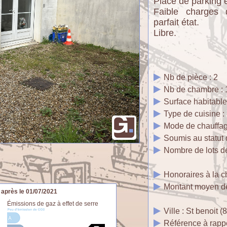
Place de parking e
Faible charges 
parfait état.
Libre.
Nb de pièce : 2
Nb de chambre : 
Surface habitable
Type de cuisine :
Mode de chauffage
Soumis au statut d
Nombre de lots de
Honoraires à la c
Montant moyen de
 après le 01/07/2021
Émissions de gaz à effet de serre
Ville : St benoit 
Référence à rapp